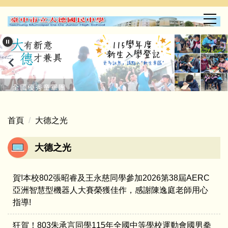
跳
到
主
要
內
容
區
首頁
大德之光
大德之光
賀!本校802張昭睿及王永慈同學參加2026第38屆AERC
亞洲智慧型機器人大賽榮獲佳作，感謝陳逸庭老師用心
指導!
狂賀！803朱承言同學115年全國中等學校運動會國男拳