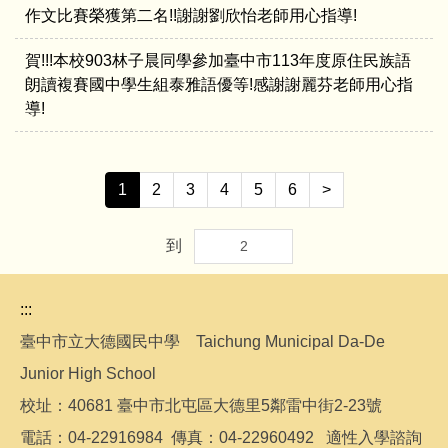
作文比賽榮獲第二名!!謝謝劉欣怡老師用心指導!
賀!!!本校903林子晨同學參加臺中市113年度原住民族語
朗讀複賽國中學生組泰雅語優等!感謝謝麗芬老師用心指
導!
1
2
3
4
5
6
>
到
:::
臺中市立大德國民中學 Taichung Municipal Da-De
Junior High School
校址：40681 臺中市北屯區大德里5鄰雷中街2-23號
電話：04-22916984 傳真：04-22960492 適性入學諮詢