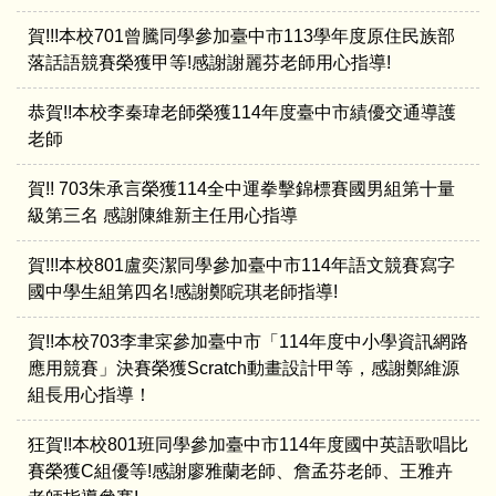
賀!!!本校701曾騰同學參加臺中市113學年度原住民族部
落話語競賽榮獲甲等!感謝謝麗芬老師用心指導!
恭賀!!本校李秦瑋老師榮獲114年度臺中市績優交通導護
老師
賀!! 703朱承言榮獲114全中運拳擊錦標賽國男組第十量
級第三名 感謝陳維新主任用心指導
賀!!!本校801盧奕潔同學參加臺中市114年語文競賽寫字
國中學生組第四名!感謝鄭睆琪老師指導!
賀!!本校703李聿寀參加臺中市「114年度中小學資訊網路
應用競賽」決賽榮獲Scratch動畫設計甲等，感謝鄭維源
組長用心指導！
狂賀!!本校801班同學參加臺中市114年度國中英語歌唱比
賽榮獲C組優等!感謝廖雅蘭老師、詹孟芬老師、王雅卉