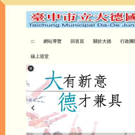
跳
到
主
要
內
容
:::
網站導覽
回首頁
關於大德
行政團
區
線上巡堂