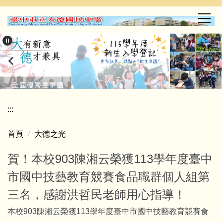
跳
到
主
要
內
容
區
:::
首頁
大德之光
賀！本校903陳湘云榮獲113學年度臺中
市國中技藝教育競賽食品職群個人組第
三名，感謝洪哲民老師用心指導！
本校903陳湘云榮獲113學年度臺中市國中技藝教育競賽食