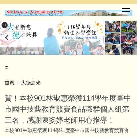
跳
到
主
要
內
容
區
:::
首頁
大德之光
賀！本校901林琡惠榮獲114學年度臺中
市國中技藝教育競賽食品職群個人組第
三名，感謝陳姿婷老師用心指導！
本校901林琡惠榮獲114學年度臺中市國中技藝教育競賽食