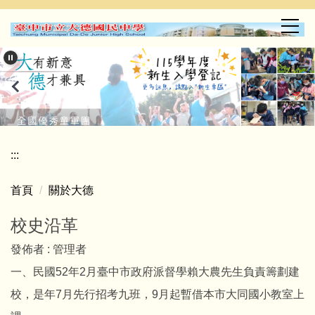
跳
到
主
要
內
容
區
:::
首頁
關於大德
校史沿革
發佈者 :
管理者
一、民國52年2月臺中市政府派督學賴大農先生負責籌劃建
校，是年7月先行招考九班，9月起暫借本市大同國小教室上