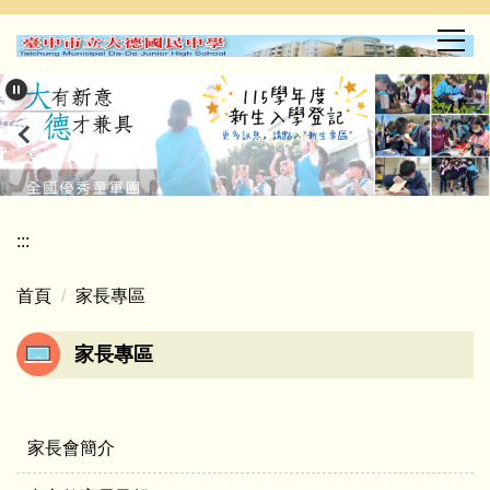
跳
到
主
要
內
容
區
:::
首頁
家長專區
家長專區
家長會簡介