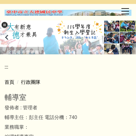
跳
到
主
要
內
容
區
:::
首頁
行政團隊
輔導室
發佈者 :
管理者
輔導主任：彭主任 電話分機：740
業務職掌：