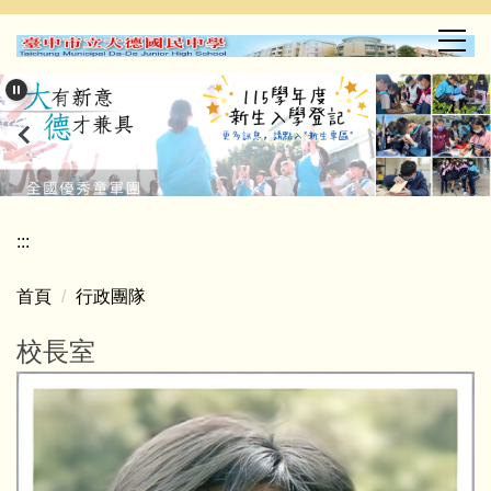
跳
到
主
要
內
容
區
:::
首頁
行政團隊
校長室