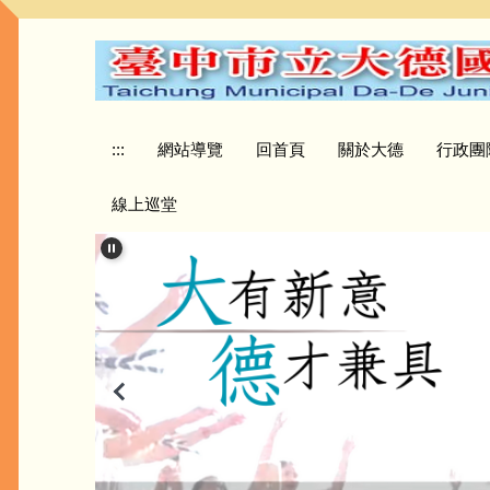
跳
到
主
要
內
容
:::
網站導覽
回首頁
關於大德
行政團
區
線上巡堂